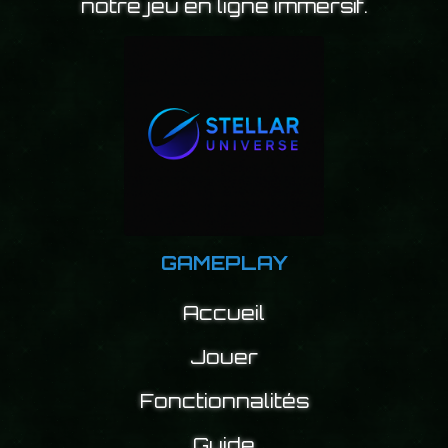
notre jeu en ligne immersif.
GAMEPLAY
Accueil
Jouer
Fonctionnalités
Guide